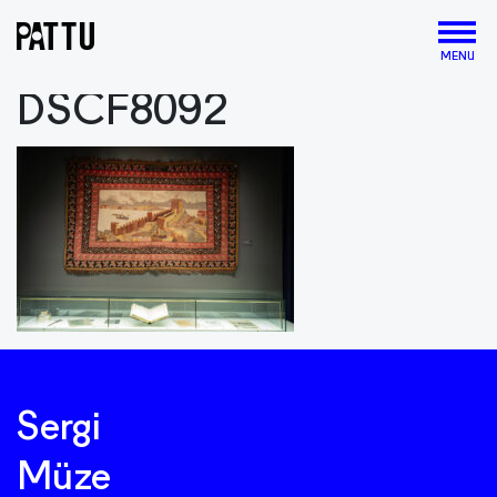
MENU
DSCF8092
Sergi
Müze