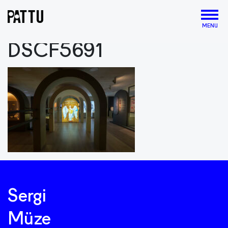
MENU
DSCF5691
Sergi
Müze