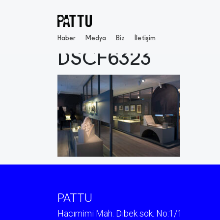
Haber
Medya
Biz
İletişim
DSCF6323
PATTU
Hacımimi Mah. Dibek sok. No:1/1