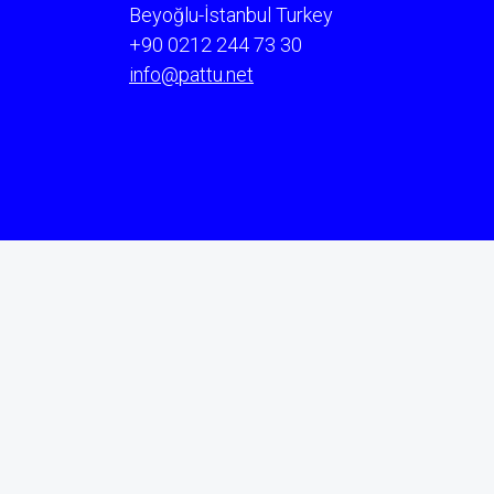
Beyoğlu-İstanbul Turkey
+90 0212 244 73 30
info@pattu.net