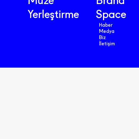
Müze
Brand
Yerleştirme
Space
Haber
Medya
Biz
İletişim