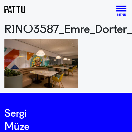
MENU
RINO3587_Emre_Dorter_
Sergi
Müze