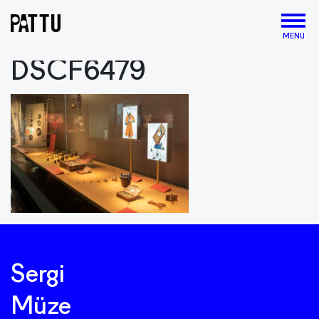
MENU
DSCF6479
Sergi
Müze