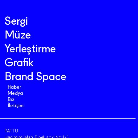
Sergi
Müze
Yerleştirme
Grafik
Brand Space
Haber
Medya
Biz
İletişim
PATTU
Hacımimi Mah. Dibek sok. No:1/1