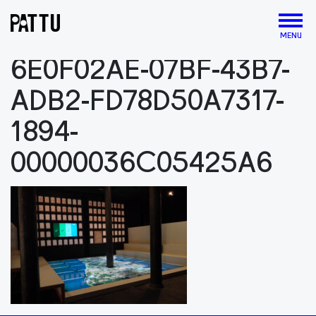
MENU
6E0F02AE-07BF-43B7-
ADB2-FD78D50A7317-
1894-
00000036C05425A6