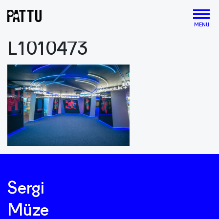
MENU
L1010473
Sergi
Müze