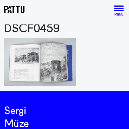
MENU
DSCF0459
Sergi
Müze