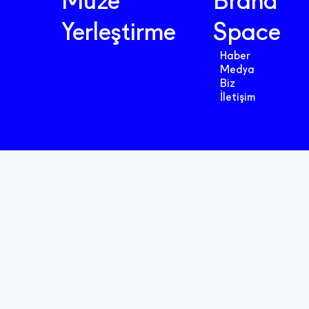
Müze
Brand
Yerleştirme
Space
Haber
Medya
Biz
İletişim