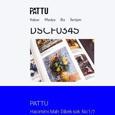
Haber
Medya
Biz
İletişim
DSCF0345
PATTU
Hacımimi Mah. Dibek sok. No:1/1