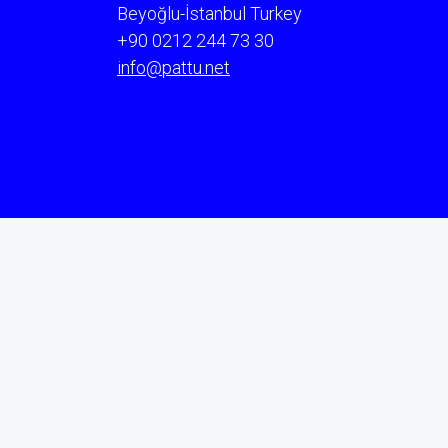
Beyoğlu-İstanbul Turkey
+90 0212 244 73 30
info@pattu.net